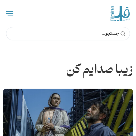
زیبا صدایم کن