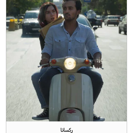
رکسانا