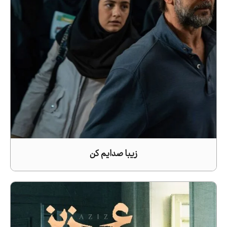
زیبا صدایم کن