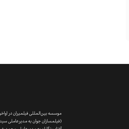
موسسه بین‌المللی فیلمیران در اواخر سال ۱۳۸۳ با ادغام امور پخش سه شرکت معت
(فیلمسازان جوان به مدیرعاملی سیدغ