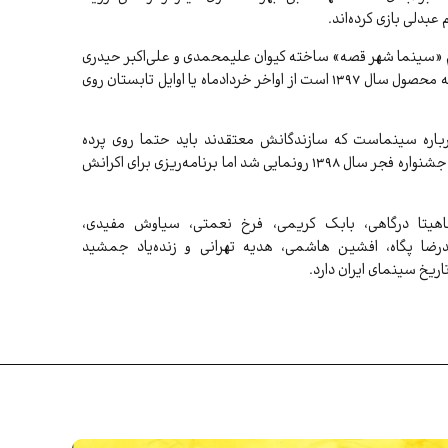
عبدلی بازی کرده‌اند.
«سینما شهر قصه» ساخته کیوان علیمحمدی و علی‌اکبر حیدری
را برعهده دارد و احتمالا این فیلم نیز که محصول سال ۱۳۹۷ است از اواخر خردادماه یا اوایل تابستان روی
اره سینماست که سازندگانش معتقدند باید حتما روی پرده
سینما اکران شود و اگرچه این فیلم در جشنواره فجر سال ۱۳۹۸ رونمایی شد اما برنامه‌ریزی برای اکرانش
ناهیتا درگاهی، بابک کریمی، فرخ نعمتی، سیاوش مفیدی،
درضا پگاه، افشین هاشمی، هدیه تهرانی و زنده‌یاد جمشید
ریخ سینمای ایران دارد.