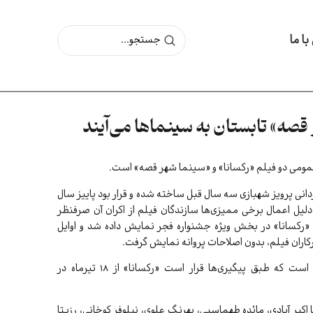
ا ما
 قصه» تابستان به سینماها می‌آیند
عمومی دو فیلم «رکسانا» و «سینما شهر قصه» است.
دانی پرویز شهبازی سه سال قبل ساخته شده و قرار بود پاییز سال
لیل اعمال برخی ممیزی‌ها سازندگان فیلم از اکران آن صرفنظر
رنهایت، بهمن ‌ماه ۱۴۰۳ فیلم «رکسانا» در بخش ویژه جشنواره فجر نمایش داده شد و اوایل
اران فیلم، بدون اصلاحات پروانه نمایش گرفت.
پخش این فیلم برعهده «فیلمیران» است که طبق پیگیری‌ها قرار است «رکسانا» از ۱۸ تیرماه در
کبر آبادی، مائده طهماسبی، بهرنگ علوی، نیلوفر کوخانی، رزیتا